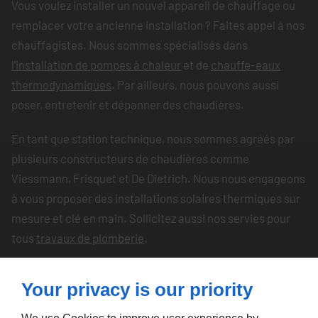
Vous voulez installer un nouvel appareil de chauffage ou
remplacer votre ancienne installation ? Faites appel à nos
chauffagistes. Nous sommes spécialisés dans
l’installation de pompes à chaleur
et de
chauffe-eaux
thermodynamiques
. Par ailleurs, nous pouvons aussi
poser, entretenir et dépanner des chaudières.
En tant que station technique, nous sommes agréés par
plusieurs constructeurs de chaudières comme
Viessmann, Frisquet et De Dietrich. Nous nous engageons
à vous proposer des installations solaires thermiques sur
mesure et clé en main. Sollicitez aussi nos servies pour
tous
travaux de plomberie
.
Your privacy is our priority
Faites confiance à des plombiers-chauffagistes