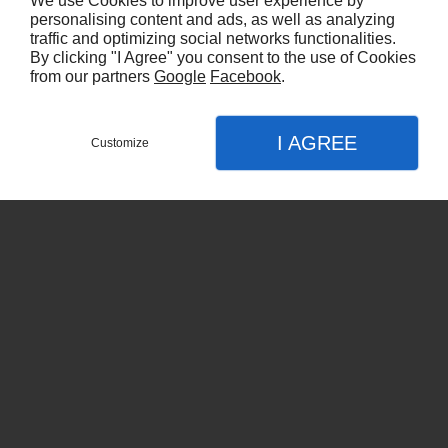
We use Cookies to improve user experience by
polyvalents et impliqués dans leur travail. Nous
personalising content and ads, as well as analyzing
intervenons à Beynes.
traffic and optimizing social networks functionalities.
By clicking "I Agree" you consent to the use of Cookies
from our partners
Google
Facebook
.
I AGREE
Customize
CONTACTEZ-NOUS
MENU
APPEL
PLAN
Accueil
Nos prestations
Pompe à chaleur
Chaudière
Chauffagiste
Chauffe-eau